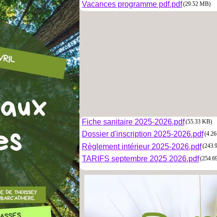
Vacances programme pdf.pdf
(29.52 MB)
Fiche sanitaire 2025-2026.pdf
(55.33 KB)
Dossier d'inscription 2025-2026.pdf
(4.2
Règlement intérieur 2025-2026.pdf
(243.
TARIFS septembre 2025 2026.pdf
(254.6