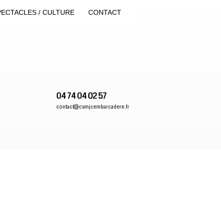
PECTACLES / CULTURE
CONTACT
04 74 04 02 57
contact@csmjcembarcadere.fr