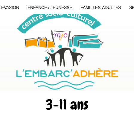
T EVASION
ENFANCE / JEUNESSE
FAMILLES-ADULTES
S
3-11 ans