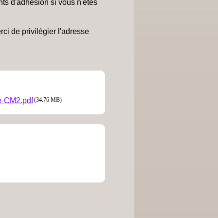
ts d'adhésion si vous n'êtes
ci de privilégier l'adresse
e-CM2.pdf
(34.76 MB)